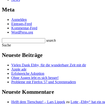
Meta
Anmelden
Eintrags-Feed
Kommentar-Feed
WordPress.org
search
Suche
Neueste Beiträge
Vielen Dank Ebby, für die wunderbare Zeit mit dir
Apple ade
Erfolgreiche Adoption
Ohne Augen lebt es sich besser!
Probleme mit Firefox 57 und Screenreadern
Neueste Kommentare
Helft dem Tierschutz! – Lars Lippek
zu
Lotte „Ebby“ hat ein 