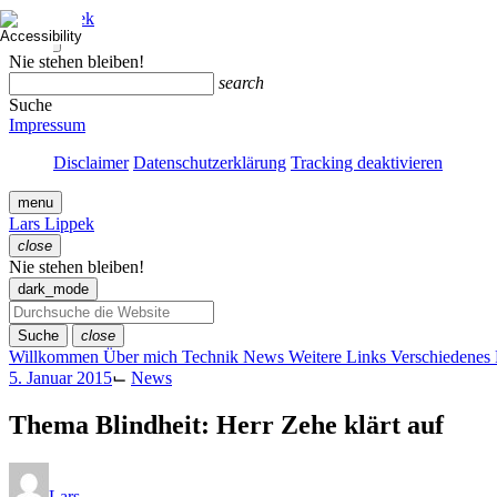
Zum
Lars Lippek
Inhalt
close
springen
Menü
Nie stehen bleiben!
schließen
search
Suche
Impressum
Disclaimer
Datenschutzerklärung
Tracking deaktivieren
menu
Lars Lippek
close
Menü
Nie stehen bleiben!
schließen
dark_mode
Suche
close
Willkommen
Über mich
Technik
News
Weitere Links
Verschiedenes
5. Januar 2015
⌙
News
Thema Blindheit: Herr Zehe klärt auf
Lars