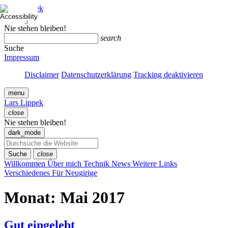
Zum
Lars Lippek
Inhalt
close
springen
Menü
Nie stehen bleiben!
schließen
search
Suche
Impressum
Disclaimer
Datenschutzerklärung
Tracking deaktivieren
menu
Lars Lippek
close
Menü
Nie stehen bleiben!
schließen
dark_mode
Suche
close
Willkommen
Über mich
Technik
News
Weitere Links
Verschiedenes
Für Neugirige
Monat:
Mai 2017
Gut eingelebt