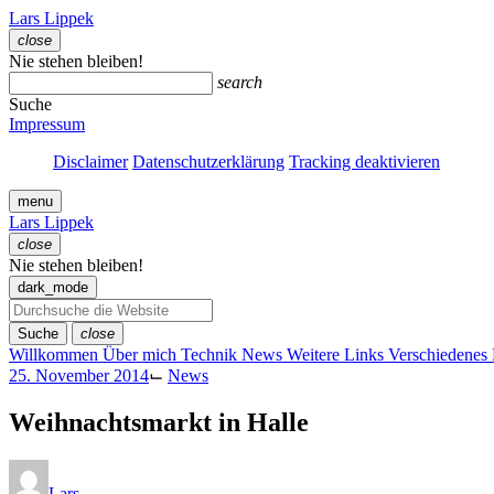
Zum
Lars Lippek
Inhalt
close
springen
Menü
Nie stehen bleiben!
schließen
search
Suche
Impressum
Disclaimer
Datenschutzerklärung
Tracking deaktivieren
menu
Lars Lippek
close
Menü
Nie stehen bleiben!
schließen
dark_mode
Suche
close
Willkommen
Über mich
Technik
News
Weitere Links
Verschiedenes
25. November 2014
⌙
News
Weihnachtsmarkt in Halle
Lars