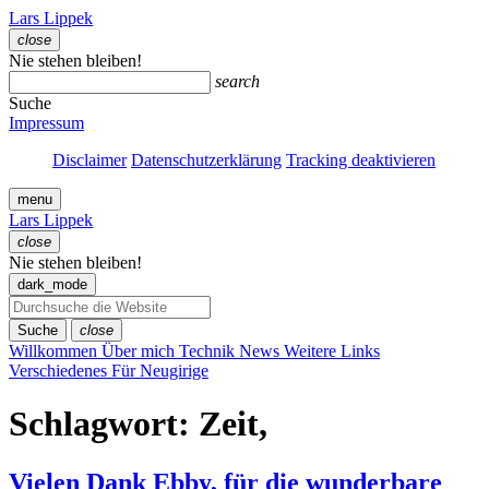
Zum
Lars Lippek
Inhalt
close
springen
Menü
Nie stehen bleiben!
schließen
search
Suche
Impressum
Disclaimer
Datenschutzerklärung
Tracking deaktivieren
menu
Lars Lippek
close
Menü
Nie stehen bleiben!
schließen
dark_mode
Suche
close
Willkommen
Über mich
Technik
News
Weitere Links
Verschiedenes
Für Neugirige
Schlagwort:
Zeit,
Vielen Dank Ebby, für die wunderbare