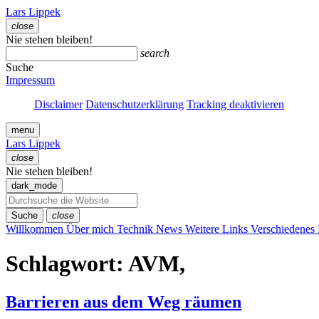
Zum
Lars Lippek
Inhalt
close
springen
Menü
Nie stehen bleiben!
schließen
search
Suche
Impressum
Disclaimer
Datenschutzerklärung
Tracking deaktivieren
menu
Lars Lippek
close
Menü
Nie stehen bleiben!
schließen
dark_mode
Suche
close
Willkommen
Über mich
Technik
News
Weitere Links
Verschiedenes
Schlagwort:
AVM,
Barrieren aus dem Weg räumen