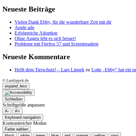
Neueste Beiträge
Vielen Dank Ebby, für die wunderbare Zeit mit dir
Apple ade
Erfolgreiche Adoption
Ohne Augen lebt es sich besser!
Probleme mit Firefox 57 und Screenreadern
Neueste Kommentare
Helft dem Tierschutz! – Lars Lippek
zu
Lotte „Ebby“ hat ein 
© Larslippek.de
expand_less
Schließen
Schriftgröße anpassen
A-
A+
Keyboard navigation
Kontrastreicher Modus
Farbe wählen
black
white
green
blue
red
orange
yellow
navi