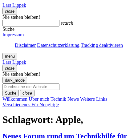
Zum
Lars Lippek
Inhalt
close
springen
Menü
Nie stehen bleiben!
schließen
search
Suche
Impressum
Disclaimer
Datenschutzerklärung
Tracking deaktivieren
menu
Lars Lippek
close
Menü
Nie stehen bleiben!
schließen
dark_mode
Suche
close
Willkommen
Über mich
Technik
News
Weitere Links
Verschiedenes
Für Neugirige
Schlagwort:
Apple,
Neues Forum rund um Technikhilfe für