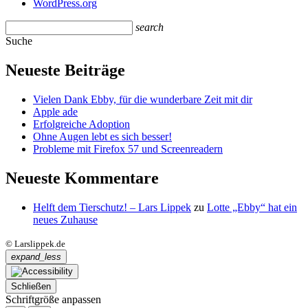
WordPress.org
search
Suche
Neueste Beiträge
Vielen Dank Ebby, für die wunderbare Zeit mit dir
Apple ade
Erfolgreiche Adoption
Ohne Augen lebt es sich besser!
Probleme mit Firefox 57 und Screenreadern
Neueste Kommentare
Helft dem Tierschutz! – Lars Lippek
zu
Lotte „Ebby“ hat ein
neues Zuhause
© Larslippek.de
expand_less
Schließen
Schriftgröße anpassen