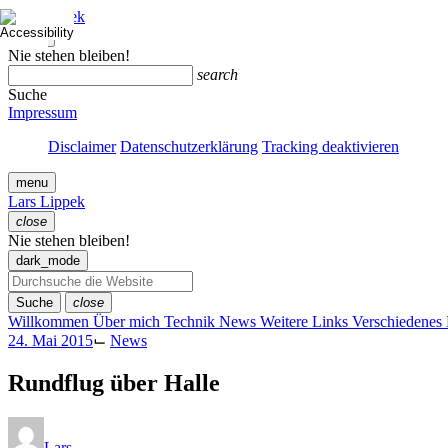
Zum
Lars Lippek
Inhalt
close
springen
Menü
Nie stehen bleiben!
schließen
search
Suche
Impressum
Disclaimer
Datenschutzerklärung
Tracking deaktivieren
menu
Lars Lippek
close
Menü
Nie stehen bleiben!
schließen
dark_mode
Suche
close
Willkommen
Über mich
Technik
News
Weitere Links
Verschiedenes
24. Mai 2015
⌙
News
Rundflug über Halle
Lars