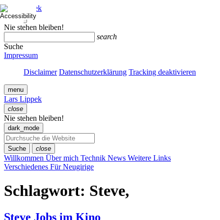
Zum
Lars Lippek
Inhalt
close
springen
Menü
Nie stehen bleiben!
schließen
search
Suche
Impressum
Disclaimer
Datenschutzerklärung
Tracking deaktivieren
menu
Lars Lippek
close
Menü
Nie stehen bleiben!
schließen
dark_mode
Suche
close
Willkommen
Über mich
Technik
News
Weitere Links
Verschiedenes
Für Neugirige
Schlagwort:
Steve,
Steve Jobs im Kino