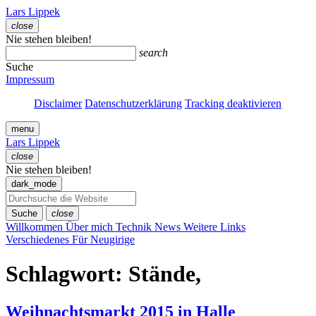
Zum
Lars Lippek
Inhalt
close
springen
Menü
Nie stehen bleiben!
schließen
search
Suche
Impressum
Disclaimer
Datenschutzerklärung
Tracking deaktivieren
menu
Lars Lippek
close
Menü
Nie stehen bleiben!
schließen
dark_mode
Suche
close
Willkommen
Über mich
Technik
News
Weitere Links
Verschiedenes
Für Neugirige
Schlagwort:
Stände,
Weihnachtsmarkt 2015 in Halle