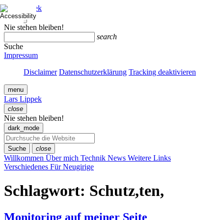
Zum
Lars Lippek
Inhalt
close
springen
Menü
Nie stehen bleiben!
schließen
search
Suche
Impressum
Disclaimer
Datenschutzerklärung
Tracking deaktivieren
menu
Lars Lippek
close
Menü
Nie stehen bleiben!
schließen
dark_mode
Suche
close
Willkommen
Über mich
Technik
News
Weitere Links
Verschiedenes
Für Neugirige
Schlagwort:
Schutz,ten,
Monitoring auf meiner Seite