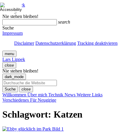
Zum
Lars Lippek
Inhalt
close
springen
Menü
Nie stehen bleiben!
schließen
search
Suche
Impressum
Disclaimer
Datenschutzerklärung
Tracking deaktivieren
menu
Lars Lippek
close
Menü
Nie stehen bleiben!
schließen
dark_mode
Suche
close
Willkommen
Über mich
Technik
News
Weitere Links
Verschiedenes
Für Neugirige
Schlagwort:
Katzen