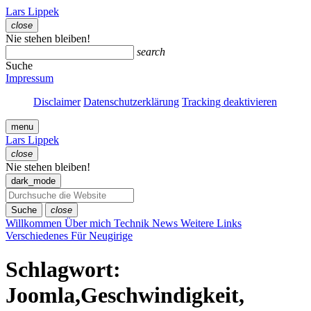
Zum
Lars Lippek
Inhalt
close
springen
Menü
Nie stehen bleiben!
schließen
search
Suche
Impressum
Disclaimer
Datenschutzerklärung
Tracking deaktivieren
menu
Lars Lippek
close
Menü
Nie stehen bleiben!
schließen
dark_mode
Suche
close
Willkommen
Über mich
Technik
News
Weitere Links
Verschiedenes
Für Neugirige
Schlagwort:
Joomla,Geschwindigkeit,