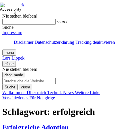
Zum
Lars Lippek
Inhalt
close
springen
Menü
Nie stehen bleiben!
schließen
search
Suche
Impressum
Disclaimer
Datenschutzerklärung
Tracking deaktivieren
menu
Lars Lippek
close
Menü
Nie stehen bleiben!
schließen
dark_mode
Suche
close
Willkommen
Über mich
Technik
News
Weitere Links
Verschiedenes
Für Neugirige
Schlagwort:
erfolgreich
Erfolgreiche Adoption