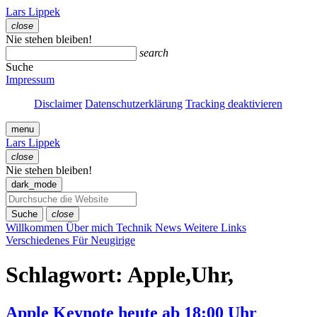
Zum
Lars Lippek
Inhalt
close
springen
Menü
Nie stehen bleiben!
schließen
search
Suche
Impressum
Disclaimer
Datenschutzerklärung
Tracking deaktivieren
menu
Lars Lippek
close
Menü
Nie stehen bleiben!
schließen
dark_mode
Suche
close
Willkommen
Über mich
Technik
News
Weitere Links
Verschiedenes
Für Neugirige
Schlagwort:
Apple,Uhr,
Apple Keynote heute ab 18:00 Uhr