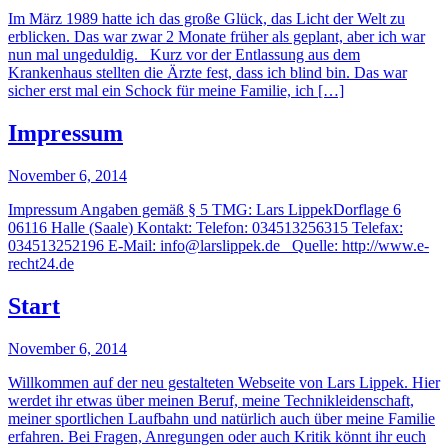
Im März 1989 hatte ich das große Glück, das Licht der Welt zu
erblicken. Das war zwar 2 Monate früher als geplant, aber ich war
nun mal ungeduldig. Kurz vor der Entlassung aus dem
Krankenhaus stellten die Ärzte fest, dass ich blind bin. Das war
sicher erst mal ein Schock für meine Familie, ich […]
Impressum
November 6, 2014
Impressum Angaben gemäß § 5 TMG: Lars LippekDorflage 6
06116 Halle (Saale) Kontakt: Telefon: 034513256315 Telefax:
034513252196 E-Mail: info@larslippek.de Quelle: http://www.e-
recht24.de
Start
November 6, 2014
Willkommen auf der neu gestalteten Webseite von Lars Lippek. Hier
werdet ihr etwas über meinen Beruf, meine Technikleidenschaft,
meiner sportlichen Laufbahn und natürlich auch über meine Familie
erfahren. Bei Fragen, Anregungen oder auch Kritik könnt ihr euch