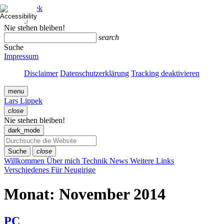
Zum
Lars Lippek
Inhalt
close
springen
Menü
Nie stehen bleiben!
schließen
search
Suche
Impressum
Disclaimer
Datenschutzerklärung
Tracking deaktivieren
menu
Lars Lippek
close
Menü
Nie stehen bleiben!
schließen
dark_mode
Suche
close
Willkommen
Über mich
Technik
News
Weitere Links
Verschiedenes
Für Neugirige
Monat:
November 2014
PC